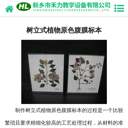
网站首页
中药浸制标本
树立式植物原色腹膜标本
园林植物浸制标本
畜牧兽医干（浸）制标本
中药腊叶标本
生药切片标本
骨骼标本
动植物标本
制作树立式植物原色腹膜标本的过程是一个比较
繁琐且要求精细化较高的工艺处理过程，从材料的准
教学切片标本