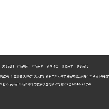
关于我们
产品展示
产品目录
新闻动态
诚聘英才
联系我们
哪家好？供应订做多少钱？怎么样？新乡市禾力教学设备有限公司提供植物标本等的产
所有 Copyright© 新乡市禾力教学仪器有限公司
豫ICP备14016498号-6