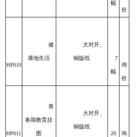
幅
价
健
大对开、
康地生活
铜版纸
7
HP010
询
幅
价
青
大对开、
春期教育挂
铜版纸
HP011
图
20
询