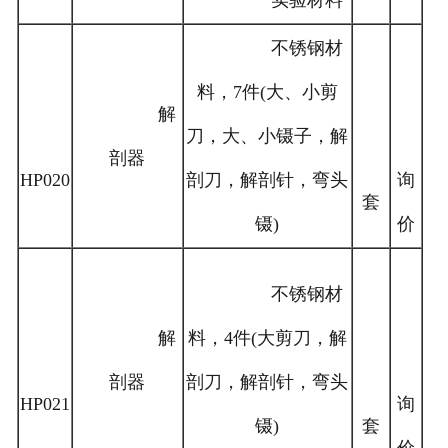
实验材料
不锈钢材
料，7件(大、小剪
解
刀，大、小镊子，解
剖器
HP020
剖刀，解剖针，弯头
询
套
镊)
价
不锈钢材
解
料，4件(大剪刀，解
剖器
剖刀，解剖针，弯头
HP021
询
镊)
套