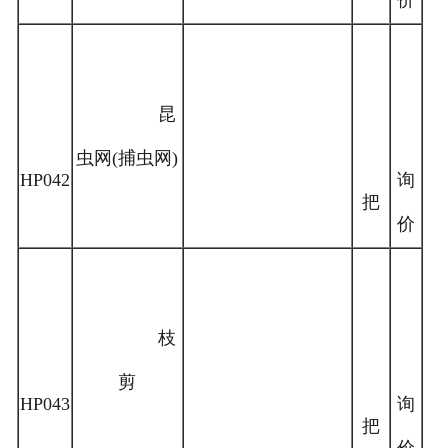
价
昆
虫网(捕虫网)
HP042
询
把
价
枝
剪
HP043
询
把