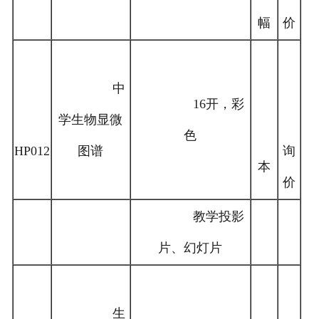
幅
价
中
16开，彩
学生物显微
色
HP012
图谱
询
本
价
教学投影
片、幻灯片
生