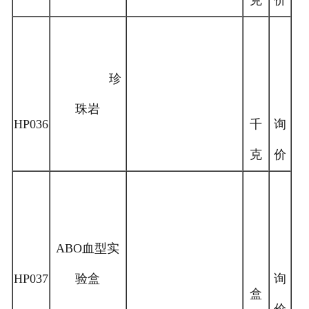
克
价
珍
珠岩
HP036
千
询
克
价
ABO血型实
HP037
验盒
询
盒