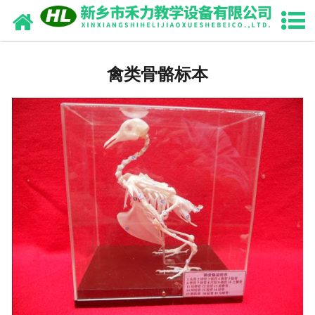
网站首页
中药浸制标本
禽类骨骼标本
园林植物浸制标本
畜牧兽医干（浸）制标本
中药腊叶标本
生药切片标本
骨骼标本
动植物标本
教学切片标本