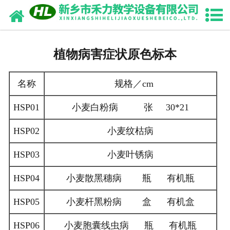
网站首页
关于我们
植物病害症状原色标本
产品展示
名称
规格／cm
产品目录
HSP01
小麦白粉病 张 30*21
新闻动态
HSP02
小麦纹枯病
诚聘英才
HSP03
小麦叶锈病
联系我们
HSP04
小麦散黑穗病 瓶 有机瓶
HSP05
小麦杆黑粉病 盒 有机盒
HSP06
小麦胞囊线虫病 瓶 有机瓶