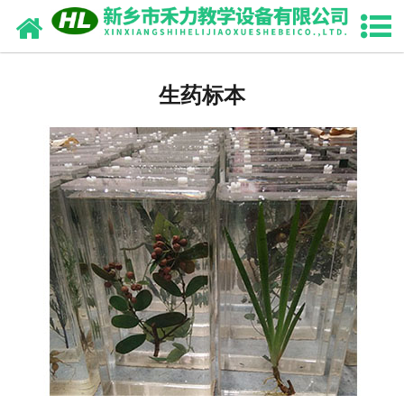
网站首页
中药浸制标本
生药标本
园林植物浸制标本
畜牧兽医干（浸）制标本
中药腊叶标本
生药切片标本
骨骼标本
动植物标本
教学切片标本